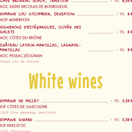
-
6,50 
14CL
CAVE BRUNEAU DUPUY, TRADITION
AOC SAINT NICOLAS DE BOURGUEUIL
-
6 
14CL
DOMAINE LOU COLOMBIER, SENSATION
AOP MINERVOIS
VIGNERONS D'ESTÉZARGUES, CUVÉE DES
-
6 
14CL
GALETS
AOC CÔTES DU RHÔNE
CHÂTEAU LATOUR-MARTILLAC, LAGRAVE-
-
9 
14CL
MARTILLAC
AOC PESSAC-LÉOGNAN
Grand vin de Graves
Vinos blancos
-
5,50 
14CL
DOMAINE DE MILLET
IGP CÔTES DE GASCOGNE
100% Gros manseng, moelleux
-
5,50 
14CL
DOMAINE GIRARD
IGP PAYS D’OC
100% Chardonnay