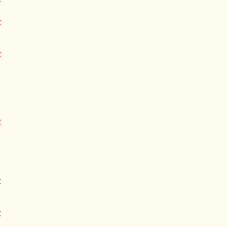
€
€
€
€
€