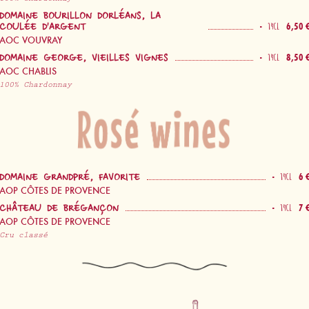
DOMAINE BOURILLON DORLÉANS, LA
-
6,50 
14CL
COULÉE D'ARGENT
AOC VOUVRAY
-
8,50 
14CL
DOMAINE GEORGE, VIEILLES VIGNES
AOC CHABLIS
100% Chardonnay
Vinos rosados
-
6 
14CL
DOMAINE GRANDPRÉ, FAVORITE
AOP CÔTES DE PROVENCE
-
7 
14CL
CHÂTEAU DE BRÉGANÇON
AOP CÔTES DE PROVENCE
Cru classé