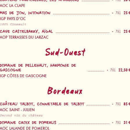
CHÂTEAU MARMORIÈRES, LES AMANDIERS
AOC LA CLAPE
-
25 
75CL
MAS DE JON, INTONATION
IGP PAYS D’OC
100% Cinsault
-
25 
75CL
CAVE CASTELBARRY, AÏGAL
AOP TERRASSES DU LARZAC
Sud-Ouest
DOMAINE DE PELLEHAUT, HARMONIE DE
-
22,50 
75CL
GASCOGNE
IGP CÔTES DE GASCOGNE
Bordeaux
-
85 
75CL
CHÂTEAU TALBOT, CONNETABLE DE TALBOT
AOC SAINT - JULIEN
Second vin du château
-
31 
75CL
DOMAINE CROIX DE POMERUS
AOC LALANDE DE POMEROL