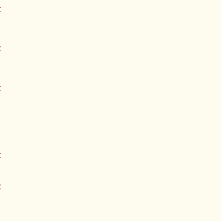
€
€
€
€
€