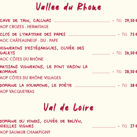
Vallee du Rhone
-
29,50 
75CL
CAVE DE TAIN, CALUNAS
AOP CROZES - HERMITAGE
-
75 
75CL
CLOS DE L’ORATOIRE DES PAPES
AOC CHÂTEAUNEUF - DU - PAPE
VIGNERONS D'ESTÉZARGUES, CUVÉE DES
-
26,50 
75CL
GALETS
AOC CÔTES DU RHÔNE
ARTISANS VIGNERONS, LE PONT VAISON LA
-
28,50 
75CL
ROMAINE
AOP CÔTES DU RHÔNE VILLAGES
-
38 
75CL
DOMAINE LA FOURMONE, LE POÈTE
AOP VACQUEYRAS
Val de Loire
DOMAINE DU FONDIS, CUVÉE DE BRUYN,
-
27 
75CL
VIEILLES VIGNES
AOP SAUMUR CHAMPIGNY