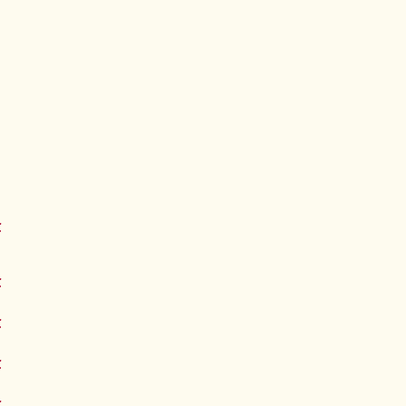
€
€
€
€
€