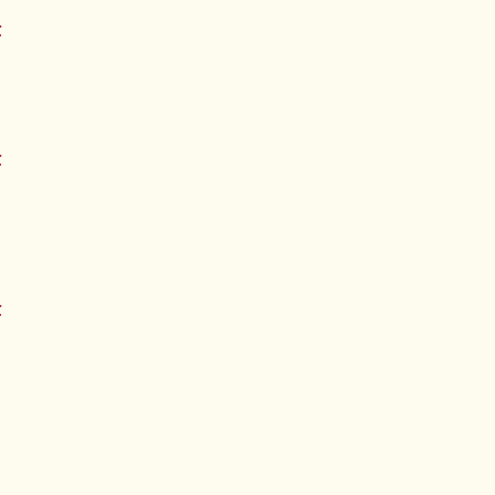
€
€
€