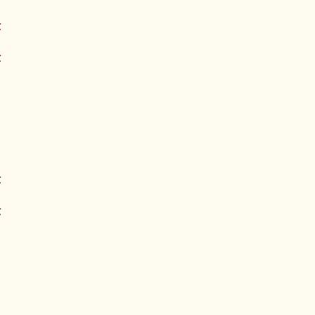
€
€
€
€