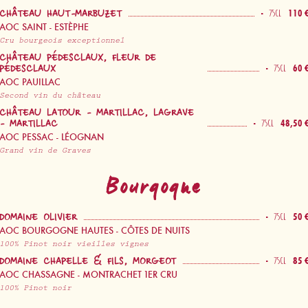
-
110 
75CL
CHÂTEAU HAUT-MARBUZET
AOC SAINT - ESTÈPHE
Cru bourgeois exceptionnel
CHÂTEAU PÉDESCLAUX, FLEUR DE
-
60 
75CL
PÉDESCLAUX
AOC PAUILLAC
Second vin du château
CHÂTEAU LATOUR - MARTILLAC, LAGRAVE
-
48,50 
75CL
- MARTILLAC
AOC PESSAC - LÉOGNAN
Grand vin de Graves
Bourgogne
-
50 
75CL
DOMAINE OLIVIER
AOC BOURGOGNE HAUTES - CÔTES DE NUITS
100% Pinot noir vieilles vignes
-
85 
75CL
DOMAINE CHAPELLE & FILS, MORGEOT
AOC CHASSAGNE - MONTRACHET 1ER CRU
100% Pinot noir