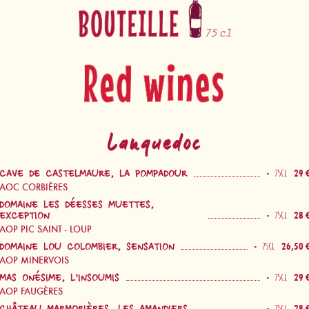
Vino por botellas
Vinos rojos
Languedoc
-
29 
75CL
CAVE DE CASTELMAURE, LA POMPADOUR
AOC CORBIÈRES
DOMAINE LES DÉESSES MUETTES,
-
28 
75CL
EXCEPTION
AOP PIC SAINT - LOUP
-
26,50 
75CL
DOMAINE LOU COLOMBIER, SENSATION
AOP MINERVOIS
-
29 
75CL
MAS ONÉSIME, L’INSOUMIS
AOP FAUGÈRES
-
28 
75CL