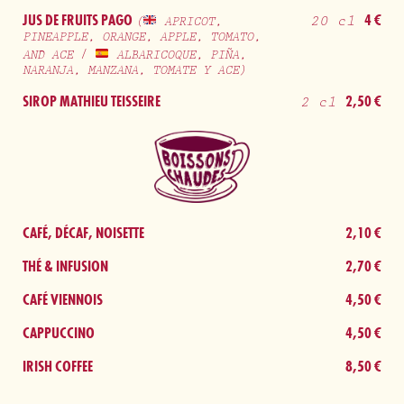
JUS DE FRUITS PAGO
4 €
20 cl
(
APRICOT,
PINEAPPLE, ORANGE, APPLE, TOMATO,
AND ACE /
ALBARICOQUE, PIÑA,
NARANJA, MANZANA, TOMATE Y ACE)
SIROP MATHIEU TEISSEIRE
2,50 €
2 cl
Boissons chauds
CAFÉ, DÉCAF, NOISETTE
2,10 €
THÉ & INFUSION
2,70 €
CAFÉ VIENNOIS
4,50 €
CAPPUCCINO
4,50 €
IRISH COFFEE
8,50 €